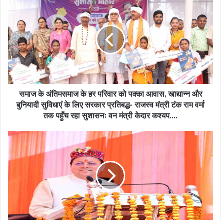
के
अंतिमसमाज
के
हर
परिवार
को
पक्का
आवास,
खाद्यान्न
समाज के अंतिमसमाज के हर परिवार को पक्का आवास, खाद्यान्न और
और
बुनियादी सुविधाएं के लिए सरकार प्रतिबद्ध- राजस्व मंत्री टंक राम वर्मा
बुनियादी
तक पहुँच रहा सुशासनः वन मंत्री केदार कश्यप….
सुविधाएं
के
Uttarakhand
लिए
News:
सरकार
जौनसार-
प्रतिबद्ध-
बावर
राजस्व
लोक
मंत्री
सांस्कृतिक
टंक
महोत्सव
राम
में
वर्मा
शामिल