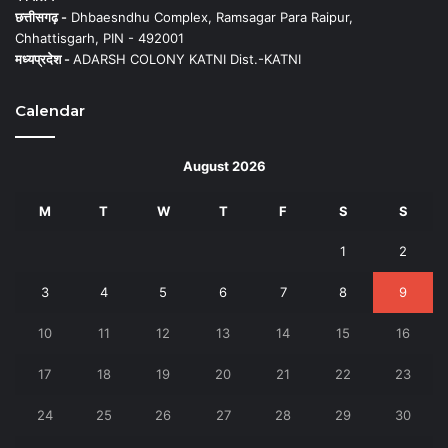
छत्तीसगढ़ -
Dhbaesndhu Complex, Ramsagar Para Raipur,
Chhattisgarh, PIN - 492001
मध्यप्रदेश -
ADARSH COLONY KATNI Dist.-KATNI
Calendar
August 2026
M
T
W
T
F
S
S
1
2
3
4
5
6
7
8
9
10
11
12
13
14
15
16
17
18
19
20
21
22
23
24
25
26
27
28
29
30