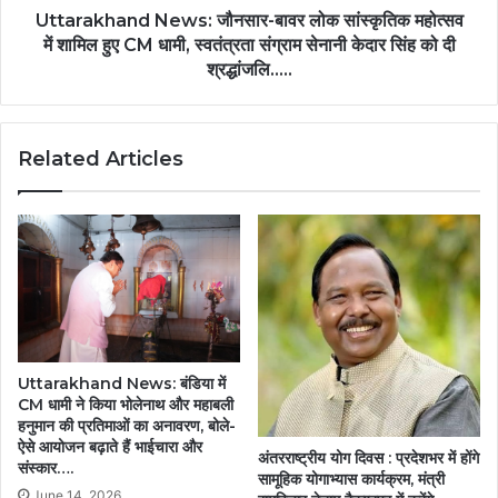
तक
हुए
Uttarakhand News: जौनसार-बावर लोक सांस्कृतिक महोत्सव
पहुँच
CM
में शामिल हुए CM धामी, स्वतंत्रता संग्राम सेनानी केदार सिंह को दी
रहा
धामी,
श्रद्धांजलि…..
सुशासनः
स्वतंत्रता
वन
संग्राम
मंत्री
सेनानी
केदार
Related Articles
केदार
कश्यप….
सिंह
को
दी
श्रद्धांजलि…..
Uttarakhand News: बंडिया में
CM धामी ने किया भोलेनाथ और महाबली
हनुमान की प्रतिमाओं का अनावरण, बोले-
ऐसे आयोजन बढ़ाते हैं भाईचारा और
अंतरराष्ट्रीय योग दिवस : प्रदेशभर में होंगे
संस्कार….
सामूहिक योगाभ्यास कार्यक्रम, मंत्री
June 14, 2026