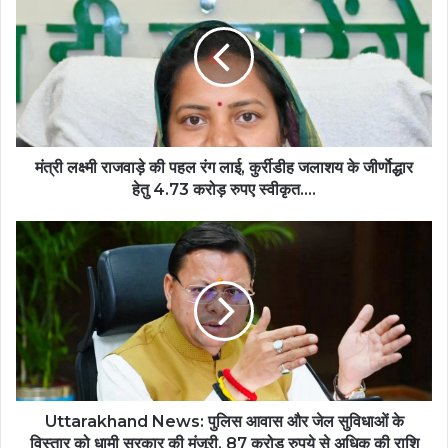
राजवाड़े
की
पहल
रंग
लाई,
कुर्रीडीह
जलाशय
के
मंत्री लक्ष्मी राजवाड़े की पहल रंग लाई, कुर्रीडीह जलाशय के जीर्णाेद्धार
जीर्णाेद्धार
हेतु 4.73 करोड़ रुपए स्वीकृत….
हेतु
4.73
Uttarakhand
करोड़
News:
रुपए
पुलिस
स्वीकृत….
आवास
और
जेल
सुविधाओं
के
विस्तार
को
Uttarakhand News: पुलिस आवास और जेल सुविधाओं के
धामी
विस्तार को धामी सरकार की मंजूरी, 87 करोड़ रुपये से अधिक की राशि