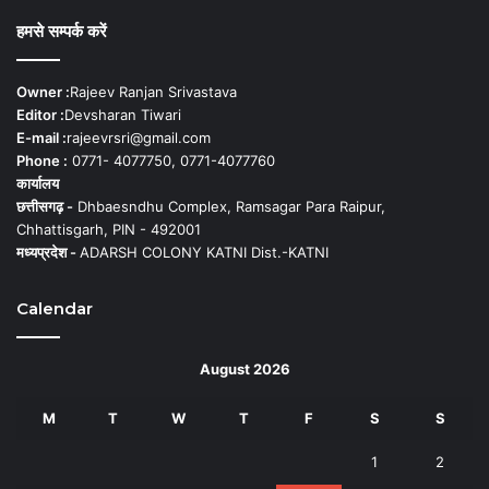
हमसे सम्पर्क करें
Owner :
Rajeev Ranjan Srivastava
Editor :
Devsharan Tiwari
E-mail :
rajeevrsri@gmail.com
Phone :
0771- 4077750, 0771-4077760
कार्यालय
छत्तीसगढ़ -
Dhbaesndhu Complex, Ramsagar Para Raipur,
Chhattisgarh, PIN - 492001
मध्यप्रदेश -
ADARSH COLONY KATNI Dist.-KATNI
Calendar
August 2026
M
T
W
T
F
S
S
1
2