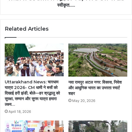
सरकार
स्वीकृत.....
की
मंजूरी,
87
Related Articles
करोड़
रुपये
से
अधिक
की
राशि
स्वीकृत.....
Uttarakhand News: चारधाम
नवा रायपुर अटल नगर: विकास, निवेश
यात्रा 2026- CM धामी ने बसों को
और आधुनिक भारत का उभरता स्मार्ट
दिखाई हरी झंडी, बोले—हर श्रद्धालु को
शहर
सुरक्षा, सम्मान और सुगम यात्रा हमारा
May 20, 2026
लक्ष्य…
April 18, 2026