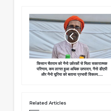
किसान
चैतराम
को
नैनो
उर्वरकों
से
मिला
सकारात्मक
परिणाम,
कम
किसान चैतराम को नैनो उर्वरकों से मिला सकारात्मक
लागत
परिणाम, कम लागत हुआ अधिक उत्पादन, नैनो डीएपी
हुआ
और नैनो यूरिया को बताया प्रभावी विकल्प…..
अधिक
उत्पादन,
नैनो
डीएपी
और
Related Articles
नैनो
यूरिया