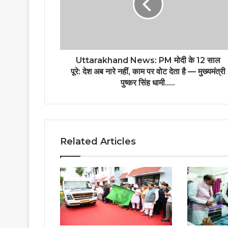
के
12
साल
पूरे:
देश
अब
Uttarakhand News: PM मोदी के 12 साल
नारे
पूरे: देश अब नारे नहीं, काम पर वोट देता है — मुख्यमंत्री
नहीं,
पुष्कर सिंह धामी.....
काम
पर
वोट
देता
है
Related Articles
—
मुख्यमंत्री
पुष्कर
सिंह
धामी.....