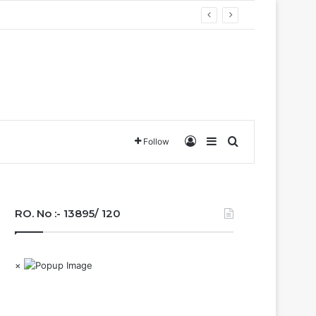
वा….
Log In
Sidebar
Search for
Follow
RO. No :- 13895/ 120
×