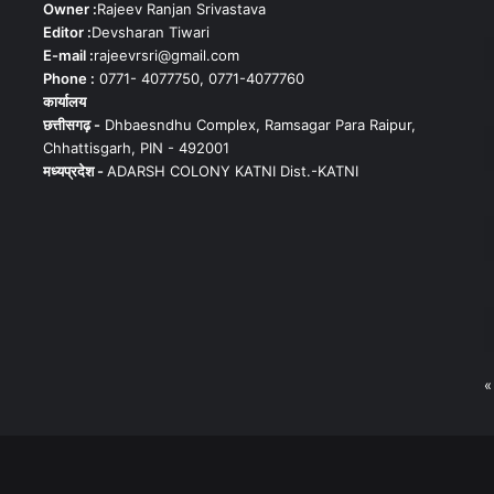
Owner :
Rajeev Ranjan Srivastava
Editor :
Devsharan Tiwari
E-mail :
rajeevrsri@gmail.com
Phone :
0771- 4077750, 0771-4077760
कार्यालय
छत्तीसगढ़ -
Dhbaesndhu Complex, Ramsagar Para Raipur,
Chhattisgarh, PIN - 492001
मध्यप्रदेश -
ADARSH COLONY KATNI Dist.-KATNI
«