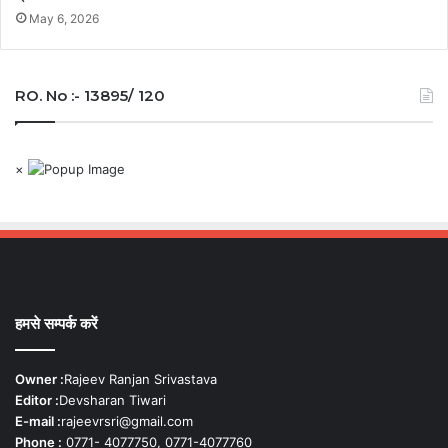
May 6, 2026
RO. No :- 13895/ 120
×
हमसे सम्पर्क करें
Owner :
Rajeev Ranjan Srivastava
Editor :
Devsharan Tiwari
E-mail :
rajeevrsri@gmail.com
Phone :
0771- 4077750, 0771-4077760