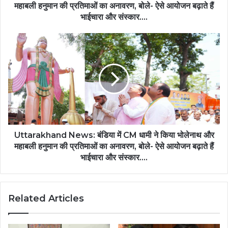
महाबली
महाबली हनुमान की प्रतिमाओं का अनावरण, बोले- ऐसे आयोजन बढ़ाते हैं
हनुमान
भाईचारा और संस्कार….
की
प्रतिमाओं
Uttarakhand
का
News:
अनावरण,
बंडिया
बोले-
में
ऐसे
CM
आयोजन
धामी
बढ़ाते
ने
हैं
किया
भाईचारा
भोलेनाथ
और
और
Uttarakhand News: बंडिया में CM धामी ने किया भोलेनाथ और
संस्कार….
महाबली
महाबली हनुमान की प्रतिमाओं का अनावरण, बोले- ऐसे आयोजन बढ़ाते हैं
हनुमान
भाईचारा और संस्कार....
की
प्रतिमाओं
का
Related Articles
अनावरण,
बोले-
ऐसे