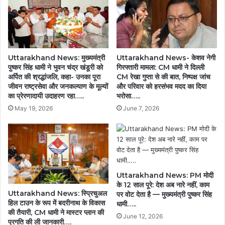
आयोजन
बढ़ाते
हैं
भाईचारा
और
संस्कार....
Uttarakhand News: मुख्यमंत्री
Uttarakhand News- केशव नेगी
पुष्कर सिंह धामी ने भुवन चंद्र खंडूरी को
गिरफ्तारी मामला: CM धामी ने दिल्ली
अर्पित की श्रद्धांजलि, कहा- उनका पूरा
CM रेखा गुप्ता से की बात, निष्पक्ष जांच
जीवन राष्ट्रसेवा और जनकल्याण के मूल्यों
और परिवार को हरसंभव मदद का दिया
का प्रेरणादायी उदाहरण रहा…..
भरोसा…..
May 19, 2026
June 7, 2026
Uttarakhand News: PM मोदी
के 12 साल पूरे: देश अब नारे नहीं, काम
Uttarakhand News: स्प्रिचुअल
पर वोट देता है — मुख्यमंत्री पुष्कर सिंह
हिल टाउन के रूप में बदरीनाथ के विकास
धामी…..
की तैयारी, CM धामी ने मास्टर प्लान की
June 12, 2026
प्रगति की ली जानकारी….