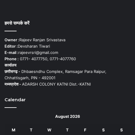
हमसे सम्पर्क करें
Owner :
Rajeev Ranjan Srivastava
Editor :
Devsharan Tiwari
E-mail :
rajeevrsri@gmail.com
Phone :
0771- 4077750, 0771-4077760
कार्यालय
छत्तीसगढ़ -
Dhbaesndhu Complex, Ramsagar Para Raipur,
Chhattisgarh, PIN - 492001
मध्यप्रदेश -
ADARSH COLONY KATNI Dist.-KATNI
Calendar
August 2026
M
T
W
T
F
S
S