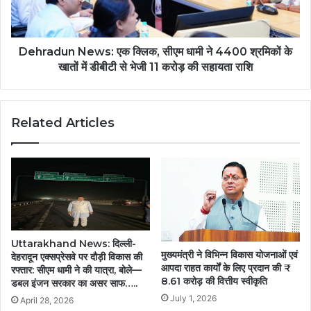
की
ने
विकास
4400
योजनाओं
श्रमिकों
को
के
Dehradun News: एक क्लिक, सीएम धामी ने 4400 श्रमिकों के
दी
खातों
खातों में डीबीटी से भेजी 11 करोड़ की सहायता राशि
मंजूरी....
में
डीबीटी
से
Related Articles
भेजी
11
करोड़
की
सहायता
राशि
Uttarakhand News: दिल्ली-
मुख्यमंत्री ने विभिन्न विकास योजनाओं एवं
देहरादून एक्सप्रेसवे पर दौड़ी विकास की
आपदा राहत कार्यों के लिए प्रदान की ₹
रफ्तार: सीएम धामी ने की यात्रा, बोले—
8.61 करोड़ की वित्तीय स्वीकृति
डबल इंजन सरकार का असर साफ…..
July 1, 2026
April 28, 2026