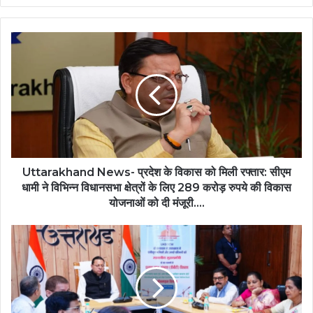
Uttarakhand
News-
प्रदेश
के
विकास
को
मिली
रफ्तार:
सीएम
धामी
Uttarakhand News- प्रदेश के विकास को मिली रफ्तार: सीएम
ने
धामी ने विभिन्न विधानसभा क्षेत्रों के लिए 289 करोड़ रुपये की विकास
विभिन्न
योजनाओं को दी मंजूरी....
विधानसभा
क्षेत्रों
Dehradun
के
News:
लिए
एक
289
क्लिक,
करोड़
सीएम
रुपये
धामी