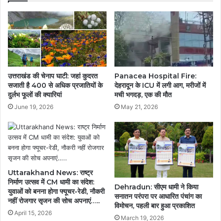
आगे
बढ़
रहे
हैं:
सीएम
धामी.....
Panacea Hospital Fire:
उत्तराखंड की चेनाप घाटी: जहां कुदरत
देहरादून के ICU में लगी आग, मरीजों में
सजाती है 400 से अधिक प्रजातियों के
मची भगदड़, एक की मौत
दुर्लभ फूलों की क्यारियां
May 21, 2026
June 19, 2026
Uttarakhand News: राष्ट्र
निर्माण उत्सव में CM धामी का संदेश:
Dehradun: सीएम धामी ने किया
युवाओं को बनना होगा फ्यूचर-रेडी, नौकरी
सनातन परंपरा पर आधारित पंचांग का
नहीं रोजगार सृजन की सोच अपनाएं…..
विमोचन, पहली बार हुआ प्रकाशित
April 15, 2026
March 19, 2026