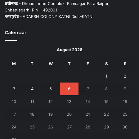
छत्तीसगढ़ -
Dhbaesndhu Complex, Ramsagar Para Raipur,
Chhattisgarh, PIN - 492001
मध्यप्रदेश -
ADARSH COLONY KATNI Dist.-KATNI
Calendar
August 2026
M
T
W
T
F
S
S
1
2
3
4
5
6
7
8
9
10
11
12
13
14
15
16
17
18
19
20
21
22
23
24
25
26
27
28
29
30