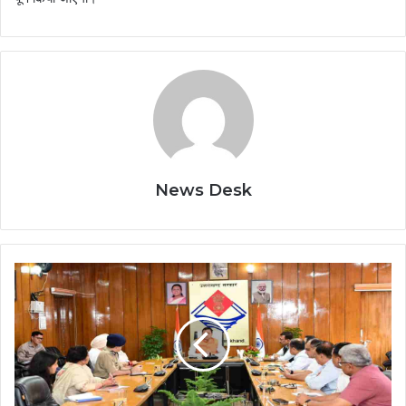
News Desk
Uttarakhand
News:
चारधाम-
हेमकुंट
यात्रा
में
श्रद्धालुओं
की