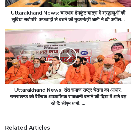
सुविधा
सर्वोपरि,
Uttarakhand News: चारधाम-हेमकुंट यात्रा में श्रद्धालुओं की
अफवाहों
सुविधा सर्वोपरि, अफवाहों से बचने की मुख्यमंत्री धामी ने की अपील...
से
बचने
Uttarakhand
की
News:
मुख्यमंत्री
संत
धामी
समाज
ने
राष्ट्र
की
चेतना
अपील...
का
आधार,
उत्तराखण्ड
को
Uttarakhand News: संत समाज राष्ट्र चेतना का आधार,
वैश्विक
उत्तराखण्ड को वैश्विक आध्यात्मिक राजधानी बनाने की दिशा में आगे बढ़
आध्यात्मिक
रहे हैं: सीएम धामी.....
राजधानी
बनाने
की
Related Articles
दिशा
में