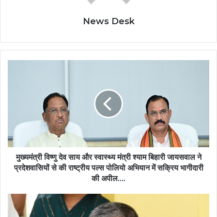
News Desk
मुख्यमंत्री
विष्णु
देव
साय
और
स्वास्थ्य
मंत्री
श्याम
बिहारी
जायसवाल
मुख्यमंत्री विष्णु देव साय और स्वास्थ्य मंत्री श्याम बिहारी जायसवाल ने
ने
प्रदेशवासियों से की राष्ट्रीय पल्स पोलियो अभियान में सक्रिय भागीदारी
प्रदेशवासियों
की अपील….
से
की
हर
राष्ट्रीय
बच्चे