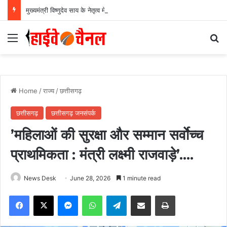
मुख्यमंत्री विष्णुदेव साय के नेतृत्व में छत्तीसगढ़ को बड़ी उपलब्धि, SASCI 2026-27 के तहत प्रोत्साहन राशि प्राप्त करने वाला देश का पहला राज्य बना छत्तीसगढ़….
Menu
Se
Home
/
राज्य
/
छत्तीसगढ़
छत्तीसगढ़
छत्तीसगढ़ जनसंपर्क
’महिलाओं की सुरक्षा और सम्मान सर्वाेच्च
प्राथमिकता : मंत्री लक्ष्मी राजवाड़े’….
News Desk
June 28, 2026
1 minute read
Facebook
X
Messenger
WhatsApp
Telegram
Share via Email
Print