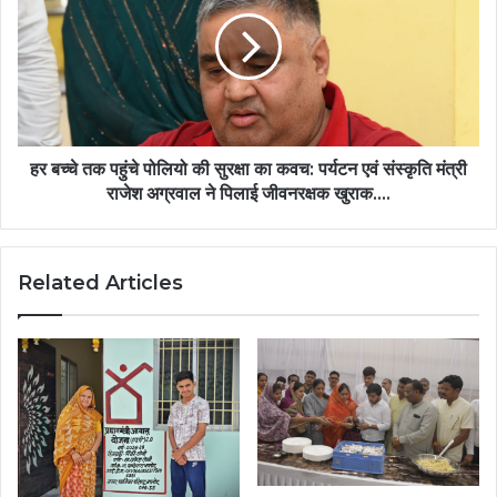
पल्स
तक
पोलियो
पहुंचे
अभियान
पोलियो
में
की
सक्रिय
सुरक्षा
भागीदारी
का
की
कवच:
अपील….
पर्यटन
हर बच्चे तक पहुंचे पोलियो की सुरक्षा का कवच: पर्यटन एवं संस्कृति मंत्री
एवं
राजेश अग्रवाल ने पिलाई जीवनरक्षक खुराक….
संस्कृति
मंत्री
राजेश
Related Articles
अग्रवाल
ने
पिलाई
जीवनरक्षक
खुराक….