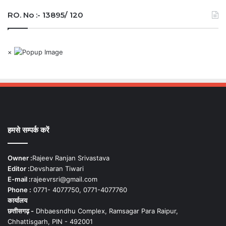
RO. No :- 13895/ 120
×
हमसे सम्पर्क करें
Owner :
Rajeev Ranjan Srivastava
Editor :
Devsharan Tiwari
E-mail :
rajeevrsri@gmail.com
Phone :
0771- 4077750, 0771-4077760
कार्यालय
छत्तीसगढ़ -
Dhbaesndhu Complex, Ramsagar Para Raipur,
Chhattisgarh, PIN - 492001