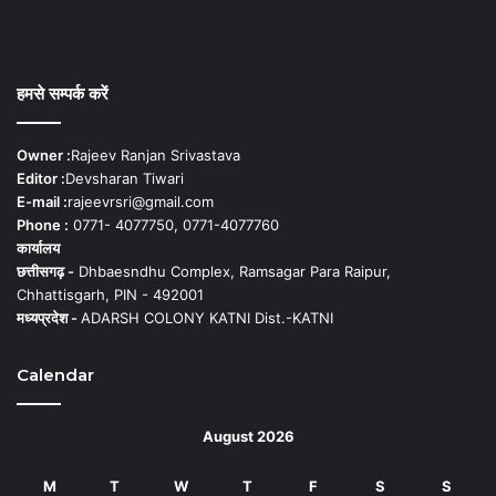
हमसे सम्पर्क करें
Owner :
Rajeev Ranjan Srivastava
Editor :
Devsharan Tiwari
E-mail :
rajeevrsri@gmail.com
Phone :
0771- 4077750, 0771-4077760
कार्यालय
छत्तीसगढ़ -
Dhbaesndhu Complex, Ramsagar Para Raipur,
Chhattisgarh, PIN - 492001
मध्यप्रदेश -
ADARSH COLONY KATNI Dist.-KATNI
Calendar
August 2026
M
T
W
T
F
S
S