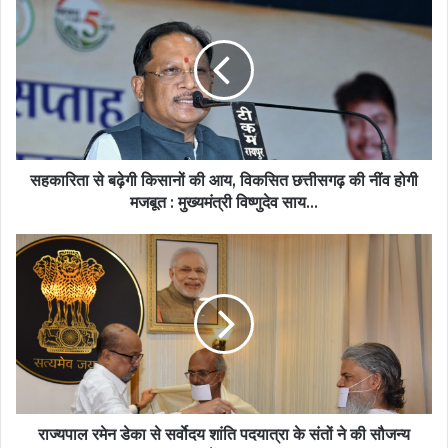
से
बढ़ेगी
किसानों
की
आय,
विकसित
छत्तीसगढ़
की
नींव
सहकारिता से बढ़ेगी किसानों की आय, विकसित छत्तीसगढ़ की नींव होगी
होगी
मजबूत : मुख्यमंत्री विष्णुदेव साय…
मजबूत
:
राज्यपाल
मुख्यमंत्री
रमेन
विष्णुदेव
डेका
साय…
से
सर्वाेदय
शांति
पदयात्रा
के
संतों
ने
राज्यपाल रमेन डेका से सर्वाेदय शांति पदयात्रा के संतों ने की सौजन्य