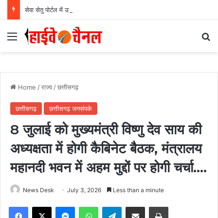
सेवा सेतु पोर्टल में उत्कृष्ट प्रदर्शन: बलरामपुर के निर्दोष लकड़ा बने प्रदेश के टॉप ट्रांजैक्शन वीएलई, वित्त मंत्री ओ.पी. चौधरी ने किया सम्मानित, 13,912 आवेदनों के सफल निराकरण से बनाया रिकॉर्ड…
Menu
Se
Home
/
राज्य
/
छत्तीसगढ़
छत्तीसगढ़
छत्तीसगढ़ जनसंपर्क
8 जुलाई को मुख्यमंत्री विष्णु देव साय की
अध्यक्षता में होगी कैबिनेट बैठक, मंत्रालय
महानदी भवन में अहम मुद्दों पर होगी चर्चा….
News Desk
July 3, 2026
Less than a minute
Facebook
X
Messenger
WhatsApp
Telegram
Share via Email
Print