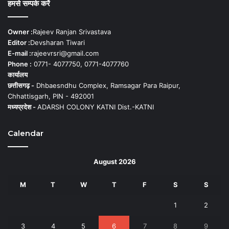
हमसे सम्पर्क करें
Owner :
Rajeev Ranjan Srivastava
Editor :
Devsharan Tiwari
E-mail :
rajeevrsri@gmail.com
Phone :
0771- 4077750, 0771-4077760
कार्यालय
छत्तीसगढ़ -
Dhbaesndhu Complex, Ramsagar Para Raipur,
Chhattisgarh, PIN - 492001
मध्यप्रदेश -
ADARSH COLONY KATNI Dist.-KATNI
Calendar
August 2026
M
T
W
T
F
S
S
1
2
3
4
5
6
7
8
9