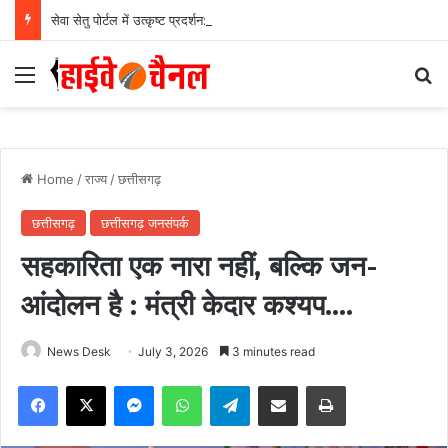
सेवा सेतु पोर्टल में उत्कृष्ट प्रदर्शन: बलरामपुर के निर्दोष लकड़ा बने प्रदेश के टॉप ट्रांजैक्शन वीएलई, वित्त मंत्री ओ.पी. चौधरी ने किया सम्मानित, 13,912 आवेदनों के सफल निराकरण से बनाया रिकॉर्ड…
Menu
Se
Home
/
राज्य
/
छत्तीसगढ़
छत्तीसगढ़
छत्तीसगढ़ जनसंपर्क
सहकारिता एक नारा नहीं, बल्कि जन-
आंदोलन है : मंत्री केदार कश्यप….
News Desk
July 3, 2026
3 minutes read
Facebook
X
Messenger
WhatsApp
Telegram
Share via Email
Print