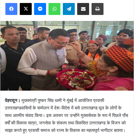
Facebook
X
Messenger
WhatsApp
Telegram
Share via Email
Print
देहरादून।
मुख्यमंत्री पुष्कर सिंह धामी ने मुंबई में आयोजित प्रवासी
उत्तराखण्डवासियों के सम्मेलन में देश-विदेश में बसे उत्तराखण्ड मूल के लोगों के
साथ आत्मीय संवाद किया। इस अवसर पर उन्होंने मुख्यसेवक के रूप में पिछले पाँच
वर्षों की विकास यात्रा, जनसेवा के संकल्प तथा विकसित उत्तराखण्ड के विजन को
साझा करते हुए प्रवासी समाज को राज्य के विकास का महत्वपूर्ण भागीदार बताया।