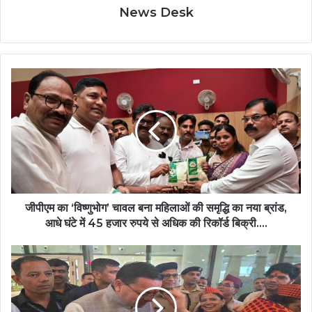
News Desk
जीपीएम
का
‘विष्णुभोग’
चावल
बना
महिलाओं
की
समृद्धि
का
नया
जीपीएम का ‘विष्णुभोग’ चावल बना महिलाओं की समृद्धि का नया ब्रांड,
ब्रांड,
आधे घंटे में 45 हजार रुपये से अधिक की रिकॉर्ड बिक्री….
आधे
घंटे
Uttarakhand
में
News-
45
मुख्यमंत्री
हजार
धामी
रुपये
ने