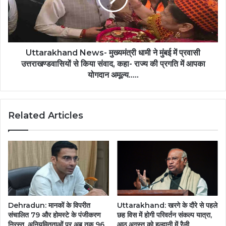
से
मुंबई
अधिक
में
की
प्रवासी
रिकॉर्ड
उत्तराखण्डवासियों
बिक्री….
से
Uttarakhand News- मुख्यमंत्री धामी ने मुंबई में प्रवासी
किया
उत्तराखण्डवासियों से किया संवाद, कहा- राज्य की प्रगति में आपका
संवाद,
योगदान अमूल्य.....
कहा-
राज्य
की
Related Articles
प्रगति
में
आपका
योगदान
अमूल्य.....
Dehradun: मानकों के विपरीत
Uttarakhand: खरगे के दौरे से पहले
संचालित 79 और होमस्टे के पंजीकरण
छह विस में होगी परिवर्तन संकल्प यात्रा,
निरस्त, अनियमितताओं पर अब तक 96
आठ अगस्त को हल्द्वानी में रैली