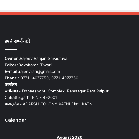
हमसे सम्पर्क करें
Owner :
Rajeev Ranjan Srivastava
Editor :
Devsharan Tiwari
E-mail :
rajeevrsri@gmail.com
Phone :
0771- 4077750, 0771-4077760
कार्यालय
छत्तीसगढ़ -
Dhbaesndhu Complex, Ramsagar Para Raipur,
Chhattisgarh, PIN - 492001
मध्यप्रदेश -
ADARSH COLONY KATNI Dist.-KATNI
Calendar
August 2026