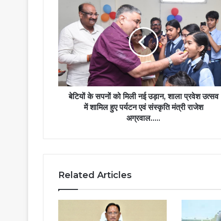
बेटियों
के
सपनों
को
मिली
नई
उड़ान,
शाला
प्रवेश
उत्सव
बेटियों के सपनों को मिली नई उड़ान, शाला प्रवेश उत्सव
में
में शामिल हुए पर्यटन एवं संस्कृति मंत्री राजेश
शामिल
अग्रवाल…..
हुए
पर्यटन
एवं
संस्कृति
मंत्री
Related Articles
राजेश
अग्रवाल…..