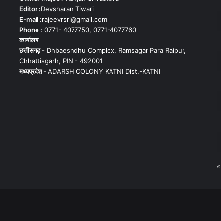
Editor :
Devsharan Tiwari
E-mail :
rajeevrsri@gmail.com
Phone :
0771- 4077750, 0771-4077760
कार्यालय
छत्तीसगढ़ -
Dhbaesndhu Complex, Ramsagar Para Raipur,
Chhattisgarh, PIN - 492001
मध्यप्रदेश -
ADARSH COLONY KATNI Dist.-KATNI
«