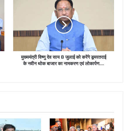
मुख्यमंत्री
विष्णु
देव
साय
8
जुलाई
को
करेंगे
डूमरतराई
के
मुख्यमंत्री विष्णु देव साय 8 जुलाई को करेंगे डूमरतराई
नवीन
के नवीन थोक बाजार का नामकरण एवं लोकार्पण….
थोक
बाजार
का
नामकरण
एवं
लोकार्पण….