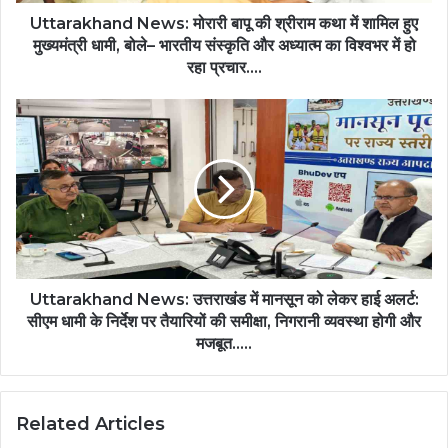
शामिल
हुए
Uttarakhand News: मोरारी बापू की श्रीराम कथा में शामिल हुए
मुख्यमंत्री
मुख्यमंत्री धामी, बोले– भारतीय संस्कृति और अध्यात्म का विश्वभर में हो
धामी,
रहा प्रचार….
बोले–
भारतीय
Uttarakhand
संस्कृति
News:
और
उत्तराखंड
अध्यात्म
में
का
मानसून
विश्वभर
को
में
लेकर
हो
हाई
रहा
अलर्ट:
प्रचार….
सीएम
Uttarakhand News: उत्तराखंड में मानसून को लेकर हाई अलर्ट:
धामी
सीएम धामी के निर्देश पर तैयारियों की समीक्षा, निगरानी व्यवस्था होगी और
के
मजबूत…..
निर्देश
पर
तैयारियों
Related Articles
की
समीक्षा,