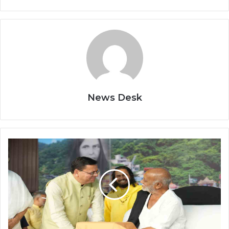
News Desk
Uttarakhand
News:
मोरारी
बापू
की
श्रीराम
कथा
में