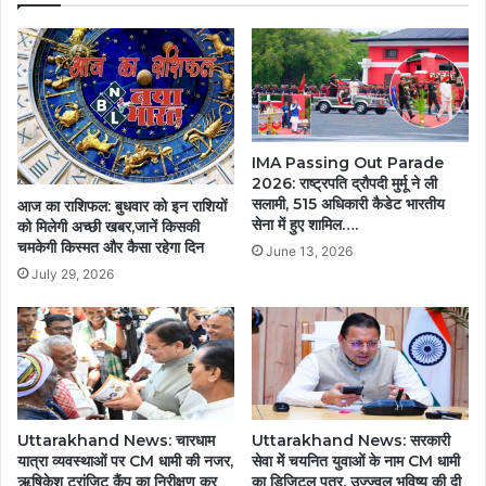
निगरानी
व्यवस्था
होगी
और
मजबूत…..
IMA Passing Out Parade
2026: राष्ट्रपति द्रौपदी मुर्मू ने ली
सलामी, 515 अधिकारी कैडेट भारतीय
आज का राशिफल: बुधवार को इन राशियों
सेना में हुए शामिल….
को मिलेगी अच्छी खबर,जानें किसकी
चमकेगी किस्मत और कैसा रहेगा दिन
June 13, 2026
July 29, 2026
Uttarakhand News: चारधाम
Uttarakhand News: सरकारी
यात्रा व्यवस्थाओं पर CM धामी की नजर,
सेवा में चयनित युवाओं के नाम CM धामी
ऋषिकेश ट्रांजिट कैंप का निरीक्षण कर
का डिजिटल पत्र, उज्ज्वल भविष्य की दी