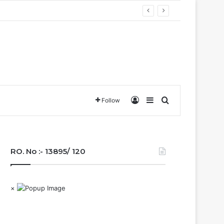
Log In
Sidebar
Search for
Follow
RO. No :- 13895/ 120
×