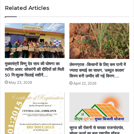
प्रमुख
Related Articles
स्थान
दिलाने
की
दिशा
में
निर्णायक
कदम….
मुख्यमंत्री विष्णु देव साय की घोषणा का
लेमनग्रास -किसानों के लिए कम पानी में
त्वरित असर: कोसरंगी की दीदियों को मिली
ज्यादा कमाई का साधन, ‘अब्दुल कलाम’
50 निःशुल्क सिलाई मशीनें….
किस्म बनी उम्मीद की नई किरण….
May 23, 2026
April 22, 2026
सूरज की रोशनी से चमका राजनांदगांव,
सोलर ऊर्जा का बना राष्ट्रीय मॉडल…..