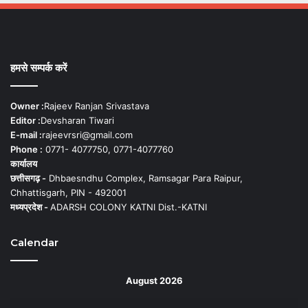
हमसे सम्पर्क करें
Owner :
Rajeev Ranjan Srivastava
Editor :
Devsharan Tiwari
E-mail :
rajeevrsri@gmail.com
Phone :
0771- 4077750, 0771-4077760
कार्यालय
छत्तीसगढ़ -
Dhbaesndhu Complex, Ramsagar Para Raipur,
Chhattisgarh, PIN - 492001
मध्यप्रदेश -
ADARSH COLONY KATNI Dist.-KATNI
Calendar
August 2026