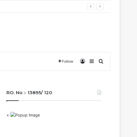
Log In
Sidebar
Search for
Follow
RO. No :- 13895/ 120
×