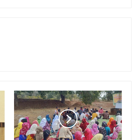
50
वर्षों
बाद
धमतरी
के
आदिवासी
अंचल
में