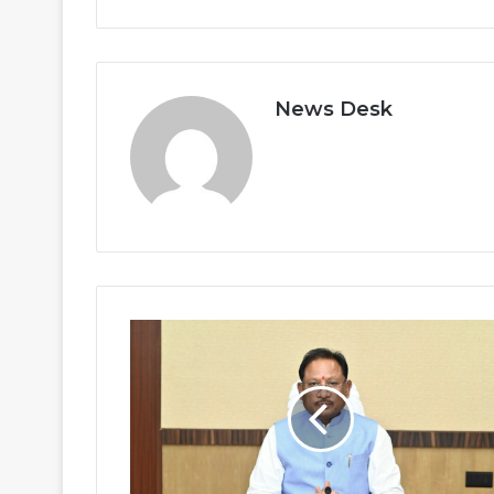
News Desk
रायपुर
में
APEDA
क्षेत्रीय
कार्यालय
से
खुलेगा
छत्तीसगढ़