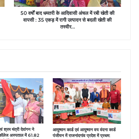
रबी
खेती
50 वर्षों बाद धमतरी के आदिवासी अंचल में रबी खेती की
की
वापसी : 35 एकड़ में रागी उत्पादन से बदली खेती की
वापसी
तस्वीर…
:
35
एकड़
में
रागी
उत्पादन
से
बदली
खेती
की
तस्वीर…
वं श्रम मंत्री देवांगन ने
आयुष्मान कार्ड एवं आयुष्मान वय वंदना कार्ड
कॉलेज अस्पताल में 61.82
पंजीयन में राजनांदगांव प्रदेश में प्रथम: