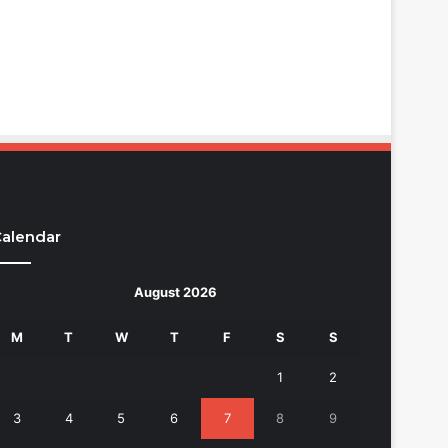
alendar
August 2026
M
T
W
T
F
S
S
1
2
3
4
5
6
7
8
9