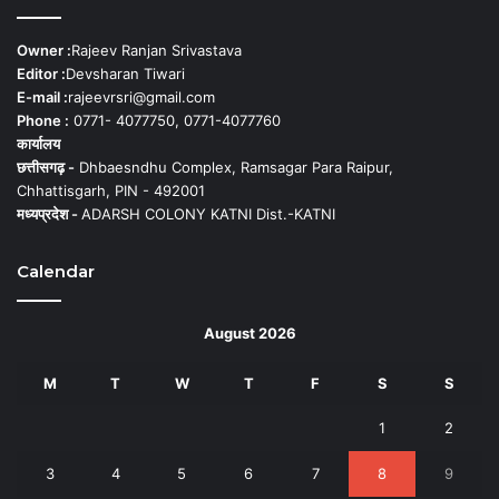
Owner :
Rajeev Ranjan Srivastava
Editor :
Devsharan Tiwari
E-mail :
rajeevrsri@gmail.com
Phone :
0771- 4077750, 0771-4077760
कार्यालय
छत्तीसगढ़ -
Dhbaesndhu Complex, Ramsagar Para Raipur,
Chhattisgarh, PIN - 492001
मध्यप्रदेश -
ADARSH COLONY KATNI Dist.-KATNI
Calendar
August 2026
M
T
W
T
F
S
S
1
2
3
4
5
6
7
8
9