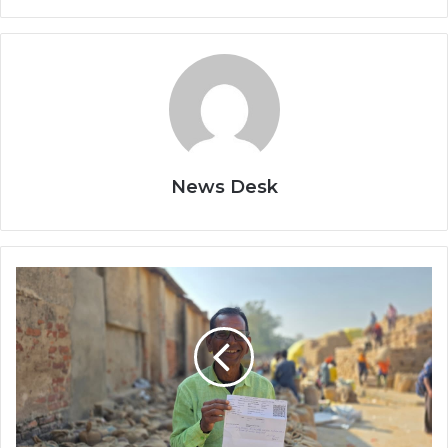
News Desk
डिजिटल
टोकन
व्यवस्था
से
सशक्त
हो
रहे
किसान:
किसान