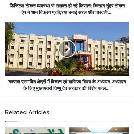
तुंहर
डिजिटल टोकन व्यवस्था से सशक्त हो रहे किसान: किसान तुंहर टोकन
टोकन
ऐप ने धान विक्रय प्रक्रिया बनाई सरल और पारदर्शी….
ऐप
ने
नक्सल
धान
प्रभावित
विक्रय
क्षेत्रों
प्रक्रिया
में
बनाई
विज्ञान
सरल
एवं
और
वाणिज्य
पारदर्शी….
विषय
के
अध्ययन-
नक्सल प्रभावित क्षेत्रों में विज्ञान एवं वाणिज्य विषय के अध्ययन-अध्यापन
अध्यापन
के लिए मुख्यमंत्री विष्णु देव सरकार की विशेष पहल….
के
लिए
मुख्यमंत्री
Related Articles
विष्णु
देव
सरकार
की