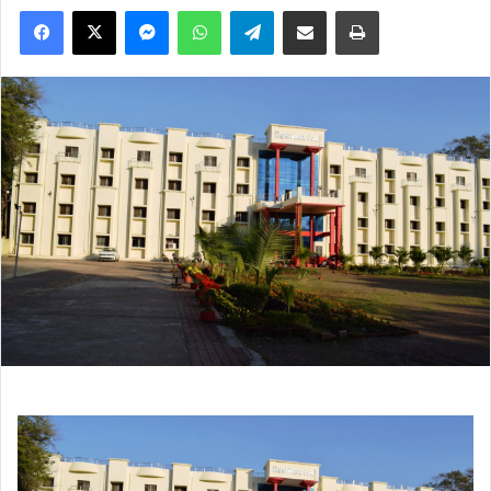
Facebook
X
Messenger
WhatsApp
Telegram
Share via Email
Print