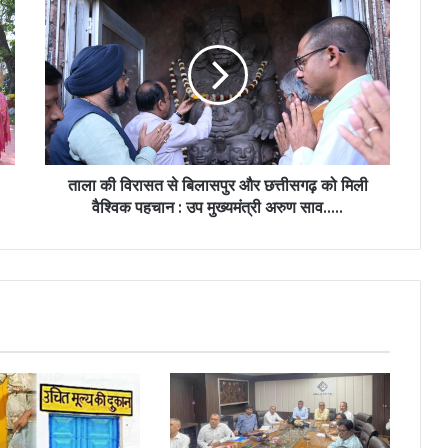
की
विरासत
से
बिलासपुर
और
छत्तीसगढ़
को
मिली
वैश्विक
ताला की विरासत से बिलासपुर और छत्तीसगढ़ को मिली
पहचान
वैश्विक पहचान : उप मुख्यमंत्री अरुण साव…..
:
उप
मुख्यमंत्री
अरुण
साव…..