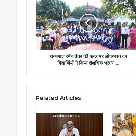
रमेन
डेका
की
पहल
पर
लोकभवन
का
विद्यार्थियों
ने
राज्यपाल रमेन डेका की पहल पर लोकभवन का
किया
विद्यार्थियों ने किया शैक्षणिक भ्रमण….
शैक्षणिक
भ्रमण….
Related Articles