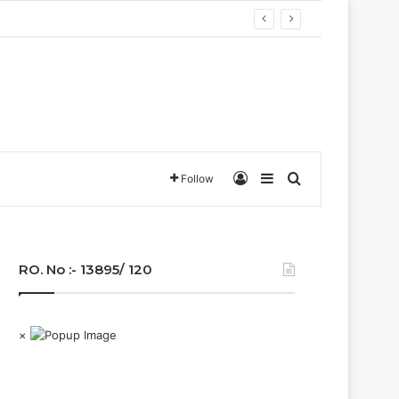
Log In
Sidebar
Search for
Follow
RO. No :- 13895/ 120
×