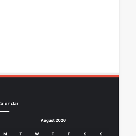
alendar
August 2026
M
T
W
T
F
S
S