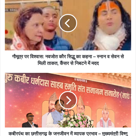
पर
विश्वास:
नवजोत
कौर
सिद्धू
का
कहना
–
स्नान
गौमूत्र पर विश्वास: नवजोत कौर सिद्धू का कहना – स्नान व सेवन से
व
मिली ताकत, कैंसर से निबटने में मदद
सेवन
से
कबीरपंथ
मिली
का
ताकत,
छत्तीसगढ़
कैंसर
के
से
जनजीवन
निबटने
में
में
व्यापक
मदद
प्रभाव
–
मुख्यमंत्री
कबीरपंथ का छत्तीसगढ़ के जनजीवन में व्यापक प्रभाव – मुख्यमंत्री विष्णु