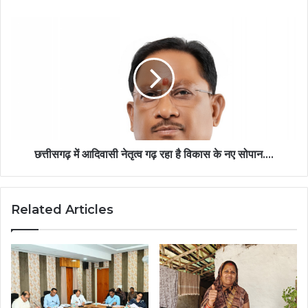
से
लिया
छत्तीसगढ़
आशीर्वाद….
में
आदिवासी
नेतृत्व
गढ़
रहा
है
विकास
के
नए
छत्तीसगढ़ में आदिवासी नेतृत्व गढ़ रहा है विकास के नए सोपान….
सोपान….
Related Articles