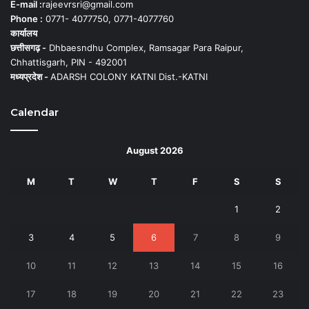
E-mail :
rajeevrsri@gmail.com
Phone :
0771- 4077750, 0771-4077760
कार्यालय
छत्तीसगढ़ -
Dhbaesndhu Complex, Ramsagar Para Raipur,
Chhattisgarh, PIN - 492001
मध्यप्रदेश -
ADARSH COLONY KATNI Dist.-KATNI
Calendar
August 2026
M
T
W
T
F
S
S
1
2
3
4
5
6
7
8
9
10
11
12
13
14
15
16
17
18
19
20
21
22
23