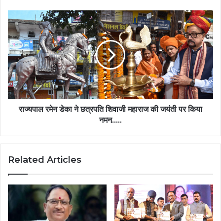
सोपान….
राज्यपाल
रमेन
डेका
ने
छत्रपति
शिवाजी
महाराज
की
जयंती
पर
राज्यपाल रमेन डेका ने छत्रपति शिवाजी महाराज की जयंती पर किया
किया
नमन…..
नमन…..
Related Articles