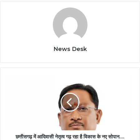
News Desk
छत्तीसगढ़
में
आदिवासी
नेतृत्व
गढ़
रहा
है
विकास
के
नए
छत्तीसगढ़ में आदिवासी नेतृत्व गढ़ रहा है विकास के नए सोपान….