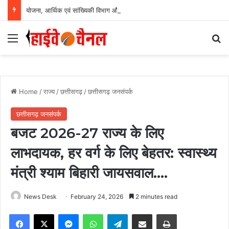
योजना, आर्थिक एवं सांख्यिकी विभाग और आईआईएम रायपुर के बीच एमओयू सुशासन, नीति निर्माण और साक्ष्य-आधारित निर्णय प्रणाली को मिलेगा बढ़ावा….
Menu
Se
Home
/
राज्य
/
छत्तीसगढ़
/
छत्तीसगढ़ जनसंपर्क
छत्तीसगढ़ जनसंपर्क
बजट 2026-27 राज्य के लिए
लाभदायक, हर वर्ग के लिए बेहतर: स्वास्थ्य
मंत्री श्याम बिहारी जायसवाल….
News Desk
February 24, 2026
2 minutes read
Facebook
X
Messenger
WhatsApp
Telegram
Share via Email
Print