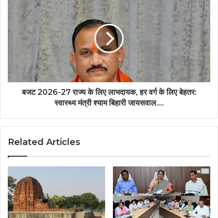
को
2026-
बढ़ाते
27
हुए
राज्य
SANKALP
के
पर
लिए
बल
लाभदायक,
दिया
हर
गया
वर्ग
है…..
के
बजट 2026-27 राज्य के लिए लाभदायक, हर वर्ग के लिए बेहतर:
लिए
स्वास्थ्य मंत्री श्याम बिहारी जायसवाल….
बेहतर:
स्वास्थ्य
मंत्री
Related Articles
श्याम
बिहारी
जायसवाल….