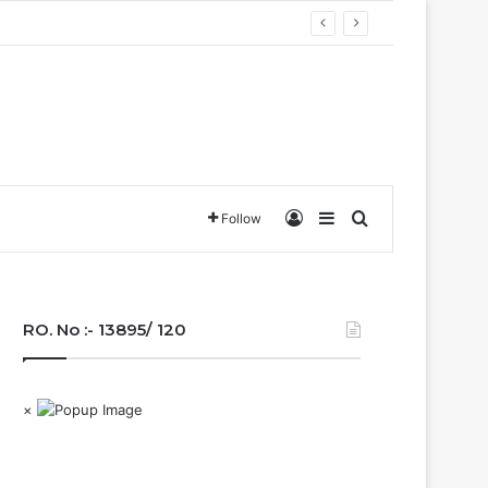
वा….
Log In
Sidebar
Search for
Follow
RO. No :- 13895/ 120
×