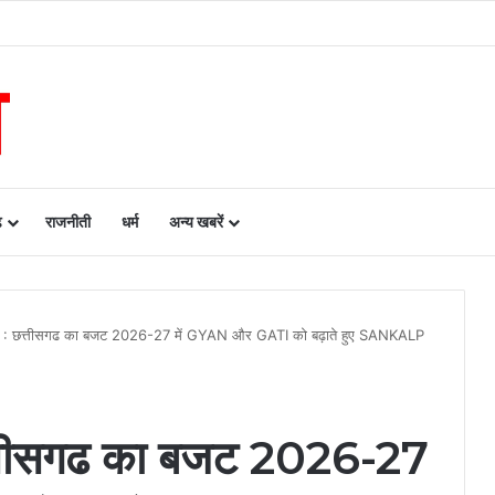
रायपुर के बीच एमओयू सुशासन, नीति निर्माण और साक्ष्य-आधारित निर्णय प्रणाली को मिलेगा बढ़ा
ढ़
राजनीती
धर्म
अन्य खबरें
: छत्तीसगढ का बजट 2026-27 में GYAN और GATI को बढ़ाते हुए SANKALP
तीसगढ का बजट 2026-27