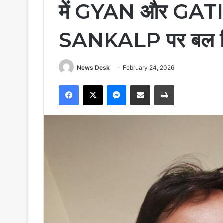
में GYAN और GATI क
SANKALP पर बल दिय
News Desk
February 24, 2026
Facebook
X
Messenger
Share via Email
Print