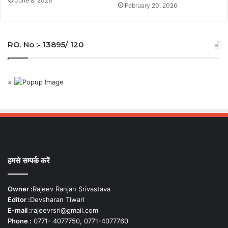
June 8, 2026
February 20, 2026
RO. No :- 13895/ 120
×
हमसे सम्पर्क करें
Owner :
Rajeev Ranjan Srivastava
Editor :
Devsharan Tiwari
E-mail :
rajeevrsri@gmail.com
Phone :
0771- 4077750, 0771-4077760