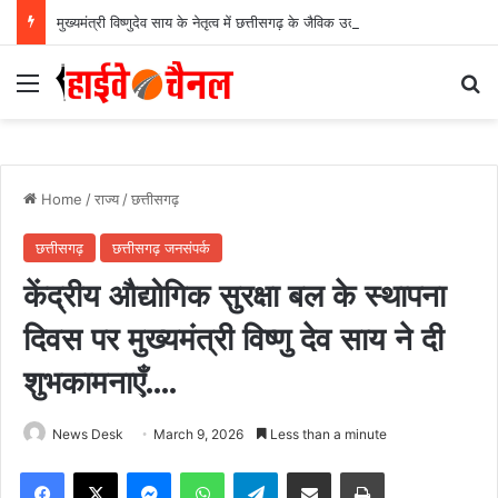
मुख्यमंत्री विष्णुदेव साय के नेतृत्व में छत्तीसगढ़ के जैविक उत्पादों की राष्ट्रीय मंच पर गूंज, बायोफैच इंडिया-2026 में गौरेला-पेंड्रा-मरवाही के विष्णुभोग चावल और केवची के प्राकृतिक शहद ने बटोरी सराहना….
Menu
Se
Home
/
राज्य
/
छत्तीसगढ़
छत्तीसगढ़
छत्तीसगढ़ जनसंपर्क
केंद्रीय औद्योगिक सुरक्षा बल के स्थापना
दिवस पर मुख्यमंत्री विष्णु देव साय ने दी
शुभकामनाएँ….
News Desk
March 9, 2026
Less than a minute
Facebook
X
Messenger
WhatsApp
Telegram
Share via Email
Print