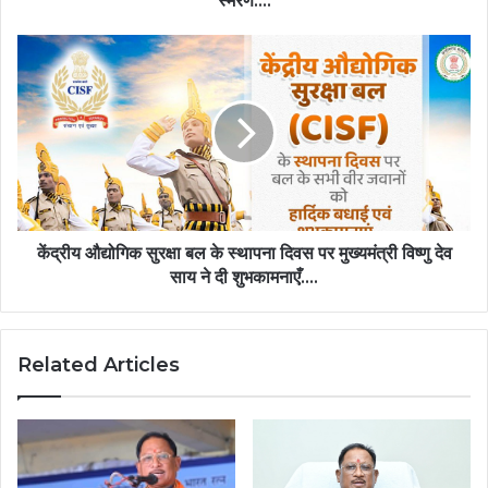
स्मरण….
पर
किया
केंद्रीय
स्मरण….
औद्योगिक
सुरक्षा
बल
के
स्थापना
दिवस
पर
मुख्यमंत्री
विष्णु
केंद्रीय औद्योगिक सुरक्षा बल के स्थापना दिवस पर मुख्यमंत्री विष्णु देव
देव
साय ने दी शुभकामनाएँ….
साय
ने
दी
Related Articles
शुभकामनाएँ….