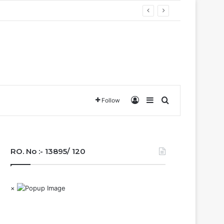
Log In
Sidebar
Search for
Follow
RO. No :- 13895/ 120
×