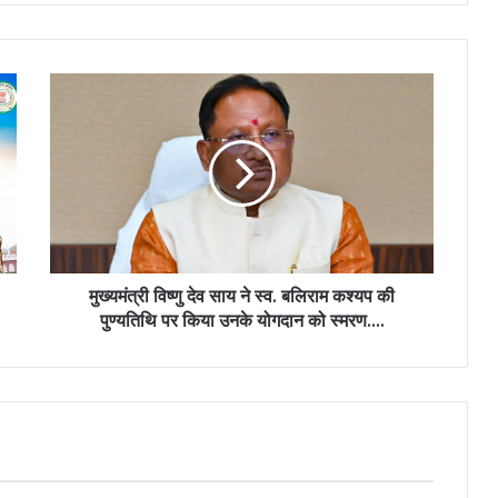
मुख्यमंत्री
विष्णु
देव
साय
ने
स्व.
बलिराम
कश्यप
की
पुण्यतिथि
मुख्यमंत्री विष्णु देव साय ने स्व. बलिराम कश्यप की
पर
पुण्यतिथि पर किया उनके योगदान को स्मरण….
किया
उनके
योगदान
को
स्मरण….