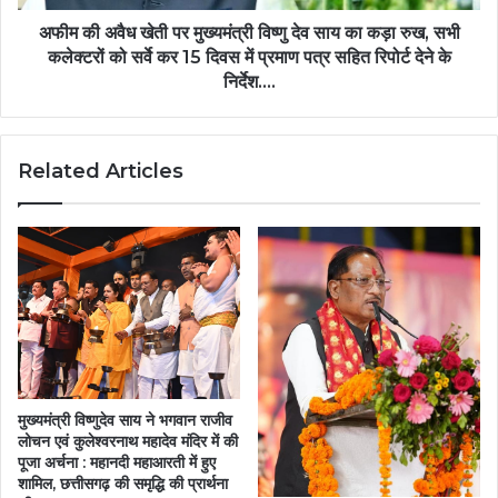
साय
का
अफीम की अवैध खेती पर मुख्यमंत्री विष्णु देव साय का कड़ा रुख, सभी
कड़ा
कलेक्टरों को सर्वे कर 15 दिवस में प्रमाण पत्र सहित रिपोर्ट देने के
रुख,
निर्देश….
सभी
कलेक्टरों
को
Related Articles
सर्वे
कर
15
दिवस
में
प्रमाण
पत्र
सहित
रिपोर्ट
देने
के
मुख्यमंत्री विष्णुदेव साय ने भगवान राजीव
निर्देश….
लोचन एवं कुलेश्वरनाथ महादेव मंदिर में की
पूजा अर्चना : महानदी महाआरती में हुए
शामिल, छत्तीसगढ़ की समृद्धि की प्रार्थना