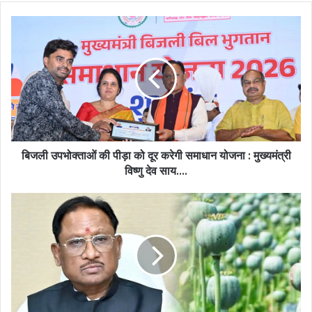
बिजली
उपभोक्ताओं
की
पीड़ा
को
दूर
करेगी
समाधान
योजना
:
बिजली उपभोक्ताओं की पीड़ा को दूर करेगी समाधान योजना : मुख्यमंत्री
मुख्यमंत्री
विष्णु देव साय….
विष्णु
देव
अफीम
साय….
की
अवैध
खेती
पर
मुख्यमंत्री
विष्णु
देव