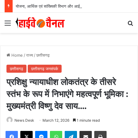
योजना, आर्थिक एवं सांख्यिकी विभाग और आईआईएम रायपुर के बीच एमओयू सुशासन, नीति निर्माण और साक्ष्य-आधारित निर्णय प्रणाली को मिलेगा बढ़ावा….
Menu
Se
Home
/
राज्य
/
छत्तीसगढ़
छत्तीसगढ़
छत्तीसगढ़ जनसंपर्क
प्रशिक्षु न्यायाधीश लोकतंत्र के तीसरे
स्तंभ के रूप में निभाएंगे महत्वपूर्ण भूमिका :
मुख्यमंत्री विष्णु देव साय….
News Desk
March 12, 2026
1 minute read
Facebook
X
Messenger
WhatsApp
Telegram
Share via Email
Print