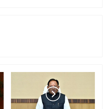
भीषण
गर्मी
में
सतर्कता
और
संवेदनशीलता
बरतें,