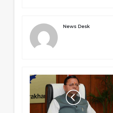
News Desk
Uttarakhand:
बाल्य
देखभाल
के
नियमों
में
बदलाव,