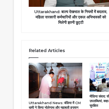
महिला
सरकारी
कर्मचारियों
Uttarakhand: बाल्य देखभाल के नियमों में बदलाव,
और
महिला सरकारी कर्मचारियों और एकल अभिभावकों को
एकल
मिलेगी इतनी छुट्टी
अभिभावकों
को
मिलेगी
इतनी
छुट्टी
Related Articles
मीडिया संवाद: स
उपलब्धियां, कहा-प
Uttarakhand News: बंडिया में CM
सुरक्षित
धामी ने किया भोलेनाथ और महाबली हनुमान