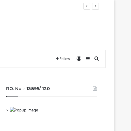
वा….
Log In
Sidebar
Search for
Follow
RO. No :- 13895/ 120
×