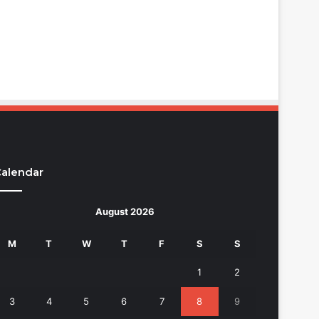
alendar
August 2026
M
T
W
T
F
S
S
1
2
3
4
5
6
7
8
9