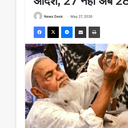
आदेश, 27 नहीं अब 28 
News Desk
May 27, 2026
Facebook
X
Messenger
Share via Email
Print