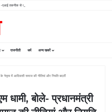
सिस्टम -एआई तकनीक से वन और वन्यजीवों की 24X7 निगरानी….
ढ़
राजनीती
धर्म
अन्य खबरें
ी के नेतृत्व में आदिवासी समाज की नीतियां और नियति बदलीं
म धामी, बोले- प्रधानमंत्री