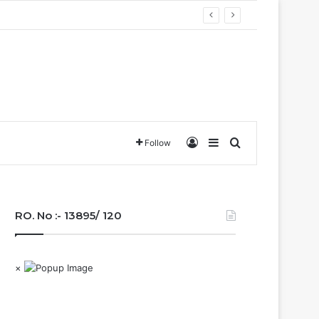
Log In
Sidebar
Search for
Follow
RO. No :- 13895/ 120
×