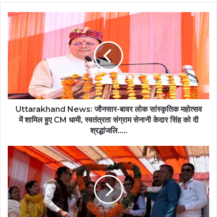
Uttarakhand
News:
जौनसार-
बावर
लोक
सांस्कृतिक
महोत्सव
में
शामिल
हुए
Uttarakhand News: जौनसार-बावर लोक सांस्कृतिक महोत्सव
CM
में शामिल हुए CM धामी, स्वतंत्रता संग्राम सेनानी केदार सिंह को दी
धामी,
श्रद्धांजलि…..
स्वतंत्रता
संग्राम
जौनसार-
सेनानी
बावर
केदार
पहुंचे
सिंह
सीएम
को
धामी,
दी
बोले-
श्रद्धांजलि…..
प्रधानमंत्री