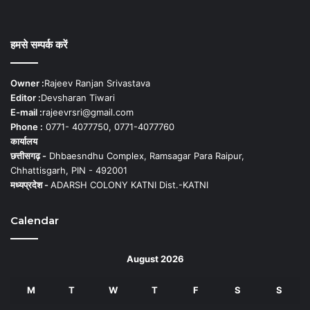
हमसे सम्पर्क करें
Owner :
Rajeev Ranjan Srivastava
Editor :
Devsharan Tiwari
E-mail :
rajeevrsri@gmail.com
Phone :
0771- 4077750, 0771-4077760
कार्यालय
छत्तीसगढ़ -
Dhbaesndhu Complex, Ramsagar Para Raipur,
Chhattisgarh, PIN - 492001
मध्यप्रदेश -
ADARSH COLONY KATNI Dist.-KATNI
Calendar
August 2026
M
T
W
T
F
S
S