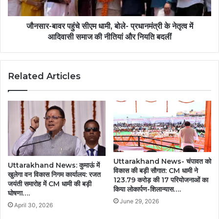
के
नेतृत्व
में
जौनसार-बावर पहुंचे सीएम धामी, बोले- प्रधानमंत्री के नेतृत्व में
आदिवासी
आदिवासी समाज की नीतियां और नियति बदलीं
समाज
की
नीतियां
Related Articles
और
नियति
बदलीं
Uttarakhand News- चंपावत को
Uttarakhand News: कुमाऊं में
विकास की बड़ी सौगात: CM धामी ने
खुलेगा वन विकास निगम कार्यालय: रजत
123.79 करोड़ की 17 परियोजनाओं का
जयंती समारोह में CM धामी की बड़ी
किया लोकार्पण-शिलान्यास….
घोषणा….
June 29, 2026
April 30, 2026