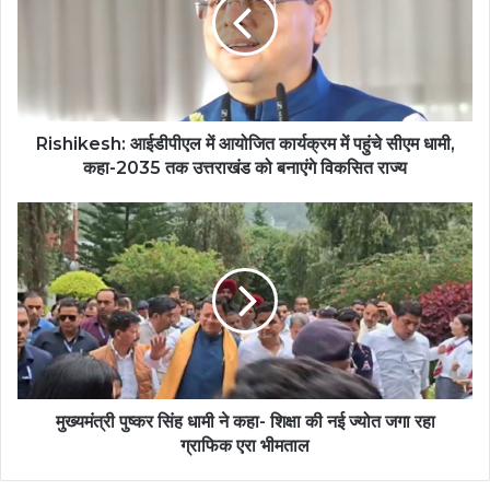
आयोजित
कार्यक्रम
में
पहुंचे
सीएम
धामी,
कहा-2035
Rishikesh: आईडीपीएल में आयोजित कार्यक्रम में पहुंचे सीएम धामी,
तक
कहा-2035 तक उत्तराखंड को बनाएंगे विकसित राज्य
उत्तराखंड
को
मुख्यमंत्री
बनाएंगे
पुष्कर
विकसित
सिंह
राज्य
धामी
ने
कहा-
शिक्षा
की
नई
ज्योत
मुख्यमंत्री पुष्कर सिंह धामी ने कहा- शिक्षा की नई ज्योत जगा रहा
जगा
ग्राफिक एरा भीमताल
रहा
ग्राफिक