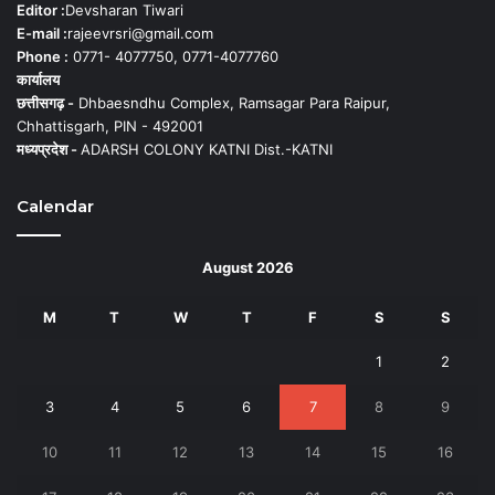
Editor :
Devsharan Tiwari
E-mail :
rajeevrsri@gmail.com
Phone :
0771- 4077750, 0771-4077760
कार्यालय
छत्तीसगढ़ -
Dhbaesndhu Complex, Ramsagar Para Raipur,
Chhattisgarh, PIN - 492001
मध्यप्रदेश -
ADARSH COLONY KATNI Dist.-KATNI
Calendar
August 2026
M
T
W
T
F
S
S
1
2
3
4
5
6
7
8
9
10
11
12
13
14
15
16