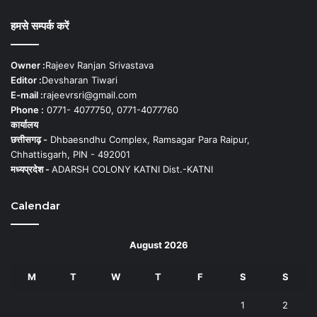
हमसे सम्पर्क करें
Owner :
Rajeev Ranjan Srivastava
Editor :
Devsharan Tiwari
E-mail :
rajeevrsri@gmail.com
Phone :
0771- 4077750, 0771-4077760
कार्यालय
छत्तीसगढ़ -
Dhbaesndhu Complex, Ramsagar Para Raipur,
Chhattisgarh, PIN - 492001
मध्यप्रदेश -
ADARSH COLONY KATNI Dist.-KATNI
Calendar
August 2026
M
T
W
T
F
S
S
1
2