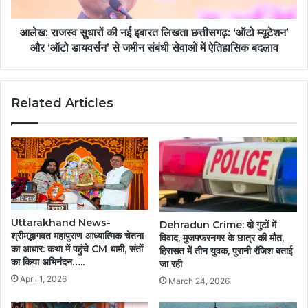
बदलाव
लिखता
छत्तीसगढ़:
‘ऑटो
आलेख: ​राजस्व सुधारों की नई इबारत लिखता छत्तीसगढ़: ‘ऑटो म्यूटेशन’
म्यूटेशन’
और ‘ऑटो डायवर्सन’ से जमीन संबंधी सेवाओं में ऐतिहासिक बदलाव
और
‘ऑटो
डायवर्सन’
Related Articles
से
जमीन
संबंधी
सेवाओं
में
ऐतिहासिक
बदलाव
Uttarakhand News-
Dehradun Crime: दो गुटों में
श्रीमद्भागवत महापुराण आध्यात्मिक चेतना
विवाद, मुजफ्फरनगर के छात्र की मौत,
का आधार: कथा में पहुंचे CM धामी, संतों
हिरासत में तीन युवक, पुरानी रंजिश बताई
का किया अभिनंदन…..
जा रही
April 1, 2026
March 24, 2026