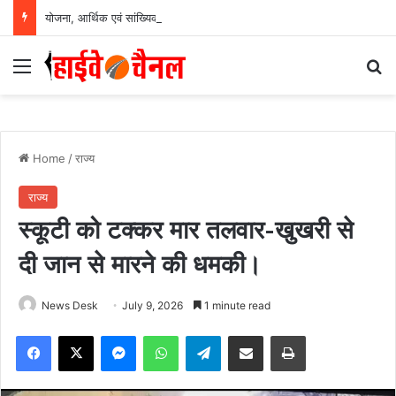
योजना, आर्थिक एवं सांख्यिकी विभाग और आईआईएम रायपुर के बीच एमओयू सुशासन, नीति निर्माण और साक्ष्य-आधारित निर्णय प्रणाली को मिलेगा बढ़ावा….
Menu
Se
Home
/
राज्य
राज्य
स्कूटी को टक्कर मार तलवार-खुखरी से
दी जान से मारने की धमकी।
News Desk
July 9, 2026
1 minute read
Facebook
X
Messenger
WhatsApp
Telegram
Share via Email
Print