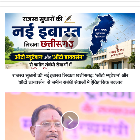
राजस्व
सुधारों
की
नई
इबारत
लिखता
छत्तीसगढ़:
‘ऑटो
म्यूटेशन’
​राजस्व सुधारों की नई इबारत लिखता छत्तीसगढ़: ‘ऑटो म्यूटेशन’ और
और
‘ऑटो डायवर्सन’ से जमीन संबंधी सेवाओं में ऐतिहासिक बदलाव
‘ऑटो
डायवर्सन’
आलेख:
से
जमीन
राजस्व
संबंधी
सुधारों
सेवाओं
की
में
नई
ऐतिहासिक
इबारत