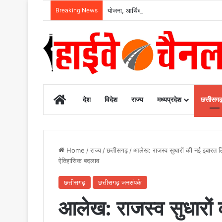
Breaking News
योजना, आर्थिक एवं सांख्यिकी विभाग और आईआईएम 
Home
देश
विदेश
राज्य
मध्यप्रदेश
छत्तीसग
Home
/
राज्य
/
छत्तीसगढ़
/
आलेख: ​राजस्व सुधारों की नई इबारत लि
ऐतिहासिक बदलाव
छत्तीसगढ़
छत्तीसगढ़ जनसंपर्क
आलेख: ​राजस्व सुधारो