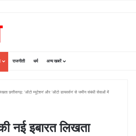
रायपुर के बीच एमओयू सुशासन, नीति निर्माण और साक्ष्य-आधारित निर्णय प्रणाली को मिलेगा बढ़ा
ढ़
राजनीती
धर्म
अन्य खबरें
खता छत्तीसगढ़: ‘ऑटो म्यूटेशन’ और ‘ऑटो डायवर्सन’ से जमीन संबंधी सेवाओं में
ं की नई इबारत लिखता