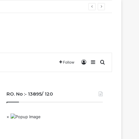
वा….
Log In
Sidebar
Search for
Follow
RO. No :- 13895/ 120
×