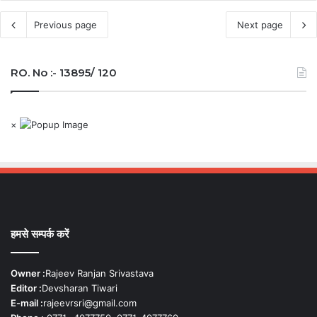
Previous page
Next page
RO. No :- 13895/ 120
×
हमसे सम्पर्क करें
Owner :
Rajeev Ranjan Srivastava
Editor :
Devsharan Tiwari
E-mail :
rajeevrsri@gmail.com