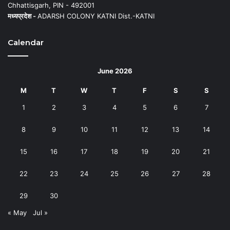
Chhattisgarh, PIN - 492001
मध्यप्रदेश -
ADARSH COLONY KATNI Dist.-KATNI
Calendar
June 2026
M
T
W
T
F
S
S
1
2
3
4
5
6
7
8
9
10
11
12
13
14
15
16
17
18
19
20
21
22
23
24
25
26
27
28
29
30
« May
Jul »