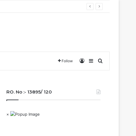
Log In
Sidebar
Search for
Follow
RO. No :- 13895/ 120
×