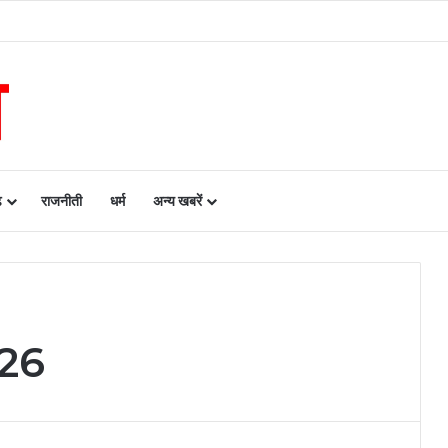
2 गांवों को मिला लाभ, गांव के पास खुला फड़, 365 संग्राहकों को मिला सीधा आर्थिक लाभ….
ढ़
राजनीती
धर्म
अन्य खबरें
26