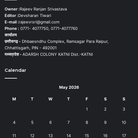
Owner :
Rajeev Ranjan Srivastava
Editor :
Devsharan Tiwari
E-mail :
rajeevrsri@gmail.com
Phone :
0771- 4077750, 0771-4077760
कार्यालय
छत्तीसगढ़ -
Dhbaesndhu Complex, Ramsagar Para Raipur,
Chhattisgarh, PIN - 492001
मध्यप्रदेश -
ADARSH COLONY KATNI Dist.-KATNI
Calendar
May 2026
M
T
W
T
F
S
S
1
2
3
4
5
6
7
8
9
10
11
12
13
14
15
16
17